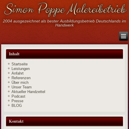
Simon Poppe Malereibetrieb
2004 ausgezeichnet als bester Ausbildungsbetrieb Deutschlands im
Handwerk
Inhalt
Startseite
Leistungen
Anfahrt
Referenzen
Über mich
Unser Team
Aktueller Handzettel
Podcast
Presse
BLOG
Kontakt