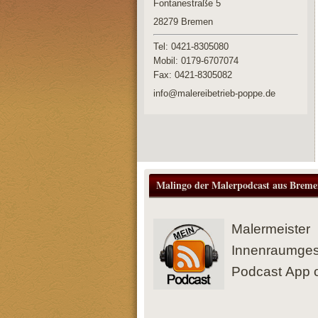
Fontanestraße 5
28279
Bremen
Tel: 0421-8305080
Mobil: 0179-6707074
Fax:
0421-8305082
info@malereibetrieb-poppe.de
Malingo der Malerpodcast aus Breme
Malermeiste
Innenraumges
Podcast App o