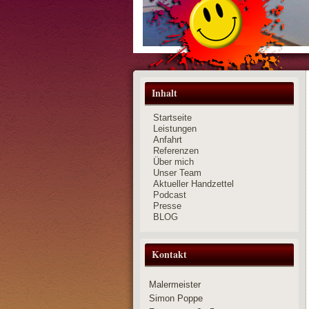
Inhalt
Startseite
Leistungen
Anfahrt
Referenzen
Über mich
Unser Team
Aktueller Handzettel
Podcast
Presse
BLOG
Kontakt
Malermeister
Simon Poppe