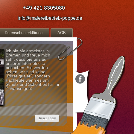
+49 421 8305080
info@malereibetrieb-poppe.de
Datenschutzerklärung
AGB
Ich bin Malermeister in
Bremen und freue mich
sehr, dass Sie uns auf
unserer Internetseite
besuchen. Sie werden
sehen: wir sind keine
"Pinselquäler", sondern
Fachleute wenn es um
Schutz und Schönheit für Ihr
Zuhause geht...
Unser Team