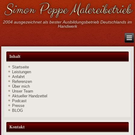
Simon Poppe Malereibetrieb
2004 ausgezeichnet als bester Ausbildungsbetrieb Deutschlands im
Handwerk
Inhalt
Startseite
Leistungen
Anfahrt
Referenzen
Über mich
Unser Team
Aktueller Handzettel
Podcast
Presse
BLOG
Kontakt