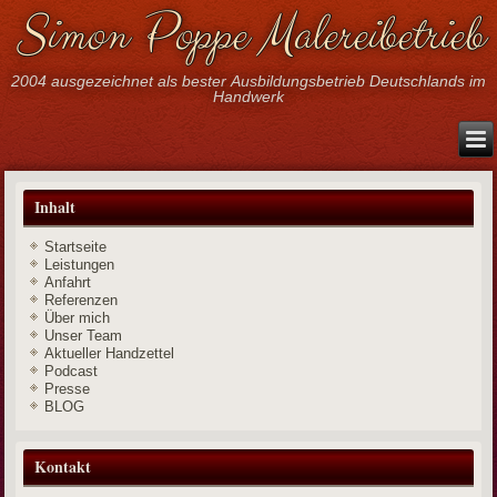
Simon Poppe Malereibetrieb
2004 ausgezeichnet als bester Ausbildungsbetrieb Deutschlands im
Handwerk
Inhalt
Startseite
Leistungen
Anfahrt
Referenzen
Über mich
Unser Team
Aktueller Handzettel
Podcast
Presse
BLOG
Kontakt